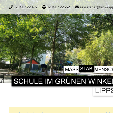
02941 / 22076
02941 / 22562
sekretariat@sigw-lip