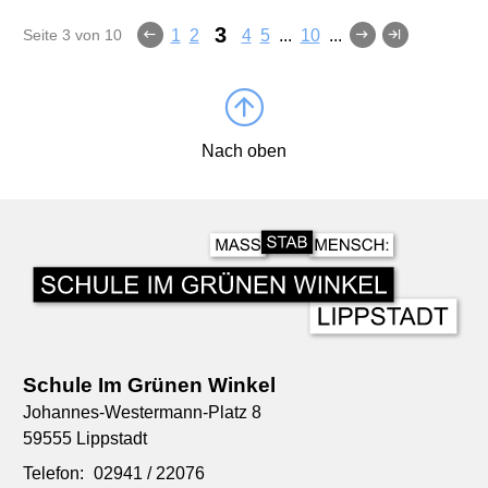
3
Seite 3 von 10
1
2
4
5
...
10
...
Nach oben
Schule Im Grünen Winkel
Johannes-Westermann-Platz 8
59555 Lippstadt
Telefon:
02941 / 22076